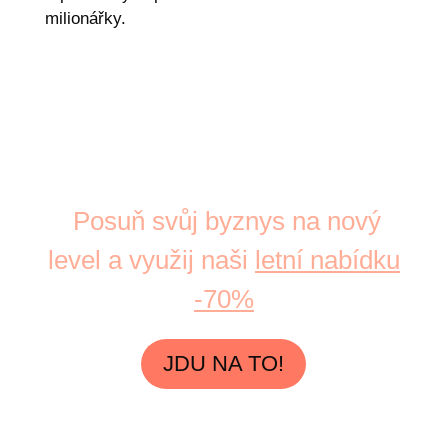
milionářky.
Posuň svůj byznys na nový
level a využij naši
letní nabídku
-70%
JDU NA TO!