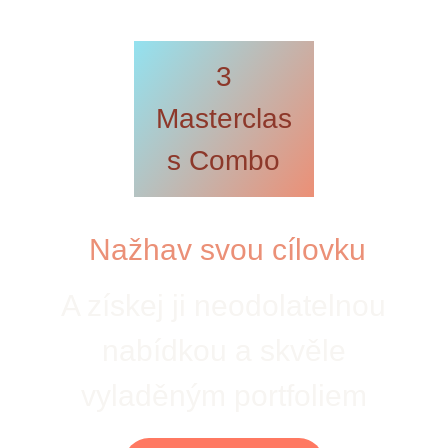
3
Masterclas
s Combo
Nažhav svou cílovku
A získej ji neodolatelnou
nabídkou a skvěle
vyladěným portfoliem