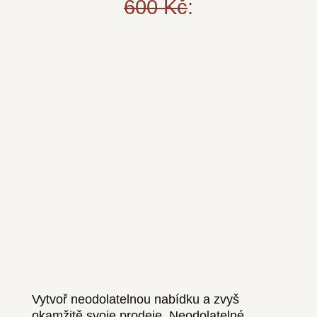
600 Kč
:
Vytvoř neodolatelnou nabídku a zvyš
okamžitě svoje prodeje. Neodolatelné