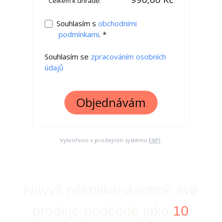
Celkem k úhradě:
Souhlasím s
obchodními
podmínkami
. *
Souhlasím se
zpracováním osobních
údajů
Objednávám
Vytvořeno v prodejním systému
FAPI
.
Navyš několikanásobně své
prodeje podobně jako
10