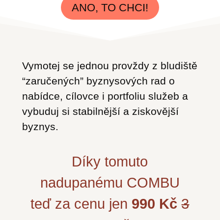
ANO, TO CHCI!
Vymotej se jednou provždy z bludiště
“zaručených” byznysových rad o
nabídce, cílovce i portfoliu služeb a
vybuduj si stabilnější a ziskovější
byznys.
Díky tomuto
nadupanému COMBU
teď za cenu jen
990 Kč
3