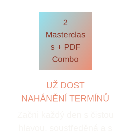
2
Masterclas
s + PDF
Combo
UŽ DOST
NAHÁNĚNÍ
TERMÍNŮ
Začni každý den s čistou
hlavou, soustředěná a s