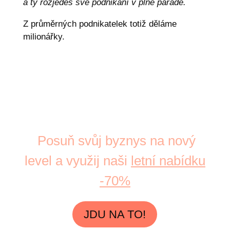
a ty rozjedeš své podnikání v plné parádě.
Z průměrných podnikatelek totiž děláme
milionářky.
Posuň svůj byznys na nový
level a využij naši
letní nabídku
-70%
JDU NA TO!