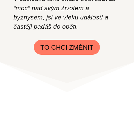
“moc” nad svým životem a
byznysem, jsi ve vleku událostí a
častěji padáš do oběti.
TO CHCI ZMĚNIT