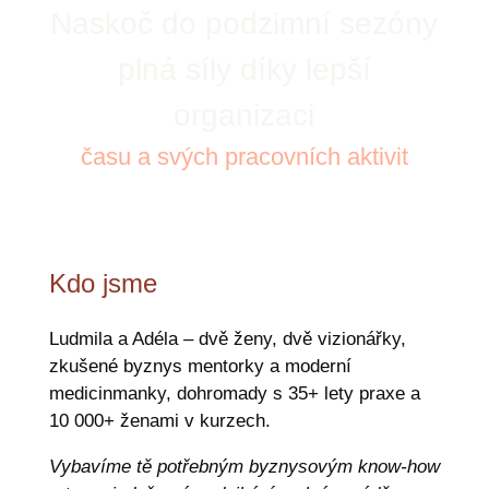
Naskoč do podzimní sezóny
plná síly díky lepší
organizaci
času a svých pracovních aktivit
Kdo jsme
Ludmila a Adéla – dvě ženy, dvě vizionářky,
zkušené byznys mentorky a moderní
medicinmanky, dohromady s 35+ lety praxe a
10 000+ ženami v kurzech.
Vybavíme tě potřebným byznysovým know-how