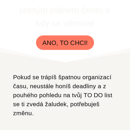
jasným plánem čemu a
kdy se věnovat
ANO, TO CHCI!
Pokud se trápíš špatnou organizací
času, neustále honíš deadliny a z
pouhého pohledu na tvůj TO DO list
se ti zvedá žaludek, potřebuješ
změnu.