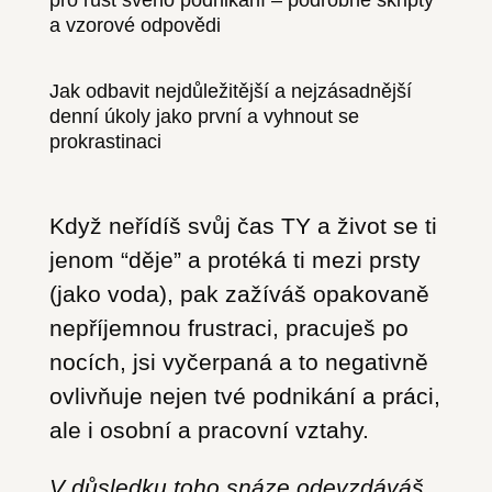
pro růst svého podnikání – podrobné skripty
a vzorové odpovědi
Jak odbavit nejdůležitější a nejzásadnější
denní úkoly jako první a vyhnout se
prokrastinaci
Když neřídíš svůj čas TY a život se ti
jenom “děje” a protéká ti mezi prsty
(jako voda), pak zažíváš opakovaně
nepříjemnou frustraci, pracuješ po
nocích, jsi vyčerpaná a to negativně
ovlivňuje nejen tvé podnikání a práci,
ale i osobní a pracovní vztahy.
V důsledku toho snáze odevzdáváš