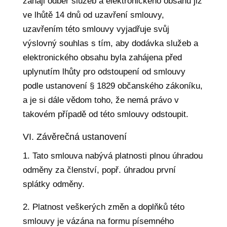
zaháji odběr služeb a elektronického obsahu již
ve lhůtě 14 dnů od uzavření smlouvy,
uzavřením této smlouvy vyjadřuje svůj
výslovný souhlas s tím, aby dodávka služeb a
elektronického obsahu byla zahájena před
uplynutím lhůty pro odstoupení od smlouvy
podle ustanovení § 1829 občanského zákoníku,
a je si dále vědom toho, že nemá právo v
takovém případě od této smlouvy odstoupit.
VI. Závěrečná ustanovení
1. Tato smlouva nabývá platnosti plnou úhradou
odměny za členství, popř. úhradou první
splátky odměny.
2. Platnost veškerých změn a doplňků této
smlouvy je vázána na formu písemného