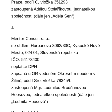
Praze, oddíl C, vložka 351293
zastoupená Adélou Stolaříkovou, jednatelkou
společnosti (dále jen „Adéla Sen“)
a
Mentor Consult s.r.o.
se sídlem Hurbanova 3062/33C, Kysucké Nové
Mesto, 024 01, Slovenská republika
IČO: 54173400
neplatce DPH
zapsaná u OR vedeném Okresním soudem v
Žilině, oddíl Sro, vložka 78345/L
zastoupená Mgr. Ľudmilou Brodňanovou
Hoosovou, jednatelkou společnosti (dále jen
„Ludmila Hoosová“)