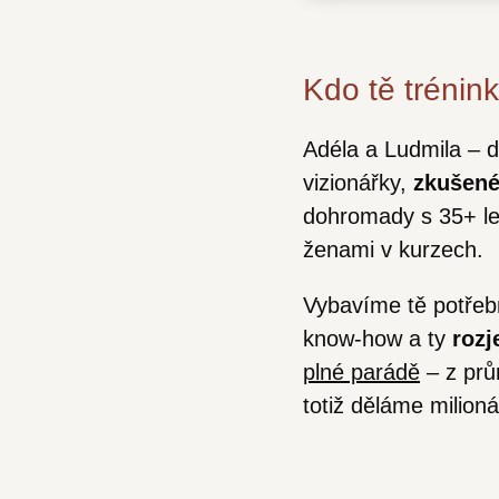
Kdo tě trénin
Adéla a Ludmila – 
vizionářky,
zkušené
dohromady s 35+ le
ženami v kurzech.
Vybavíme tě potře
know-how a ty
rozj
plné parádě
– z prů
totiž děláme milioná