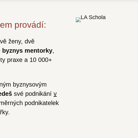
kem provádí:
dvě ženy, dvě
 byznys mentorky
,
ty praxe a 10 000+
bným byznysovým
edeš
své podnikání
v
měrných podnikatelek
řky.