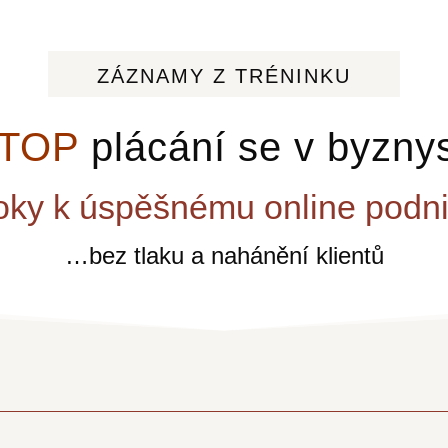
ZÁZNAMY Z TRÉNINKU
TOP
plácání se v byzny
oky k úspěšnému online podn
…bez tlaku a nahánění klientů