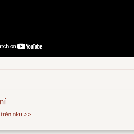
ní
tréninku >>