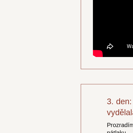
3. den:
vydělal
Prozradím
nátlaku.