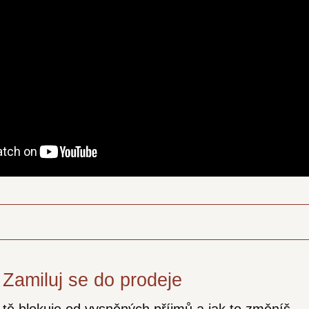
 Zamiluj se do prodeje
 tě blokuje od vysněných příjmů a jak to změníš.