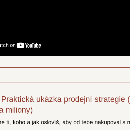
 Praktická ukázka prodejní strategie 
a miliony)
e ti, koho a jak oslovíš, aby od tebe nakupoval s