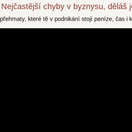
 Nejčastější chyby v byznysu, děláš 
řehmaty, které tě v podnikání stojí peníze, čas i k