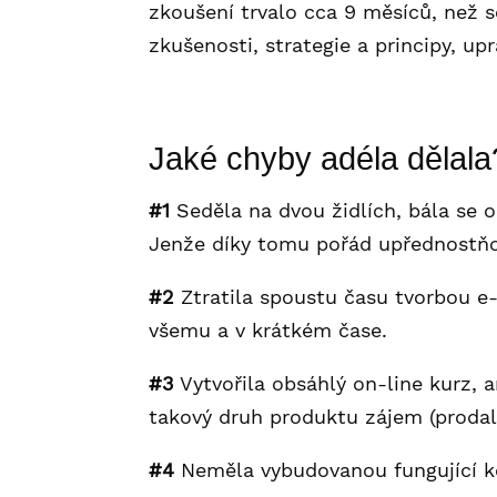
zkoušení trvalo cca 9 měsíců, než s
zkušenosti, strategie a principy, up
Jaké chyby adéla dělala
#1
Seděla na dvou židlích, bála se 
Jenže díky tomu pořád upřednostňova
#2
Ztratila spoustu času tvorbou 
všemu a v krátkém čase.
#3
Vytvořila obsáhlý on-line kurz, an
takový druh produktu zájem (prodala 
#4
Neměla vybudovanou fungující ko