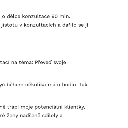
h o délce konzultace 90 min.
istotu v konzultacích a dařilo se jí
ací na téma: Převeď svoje
ryč během několika málo hodin. Tak
ně trápí moje potenciální klientky,
ré ženy nadšeně sdílely a