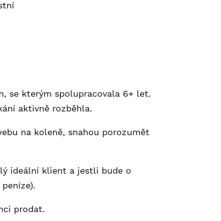
stní
m, se kterým spolupracovala 6+ let.
ání aktivně rozběhla.
 webu na koleně, snahou porozumět
ý ideální klient a jestli bude o
 peníze).
nci prodat.