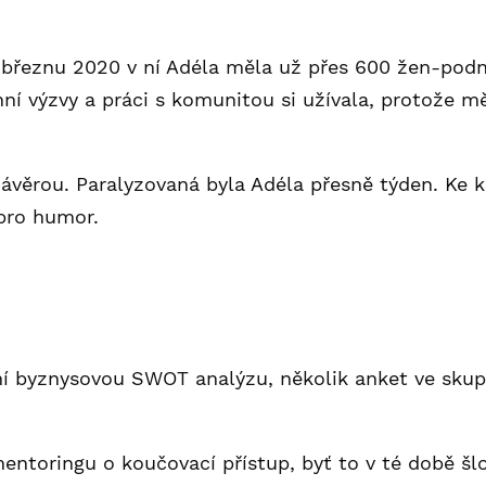
 březnu 2020 v ní Adéla měla už přes 600 žen-podni
nní výzvy a práci s komunitou si užívala, protože 
uzávěrou. Paralyzovaná byla Adéla přesně týden. Ke 
pro humor.
í byznysovou SWOT analýzu, několik anket ve skupi
entoringu o koučovací přístup, byť to v té době š