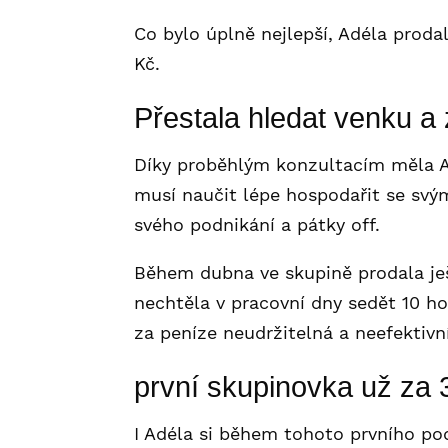
Co bylo úplně nejlepší, Adéla prodal
Kč.
Přestala hledat venku a 
Díky proběhlým konzultacím měla Ad
musí naučit lépe hospodařit se svý
svého podnikání a pátky off.
Během dubna ve skupině prodala ješ
nechtěla v pracovní dny sedět 10 h
za peníze neudržitelná a neefektivní
první skupinovka už za
I Adéla si během tohoto prvního pod