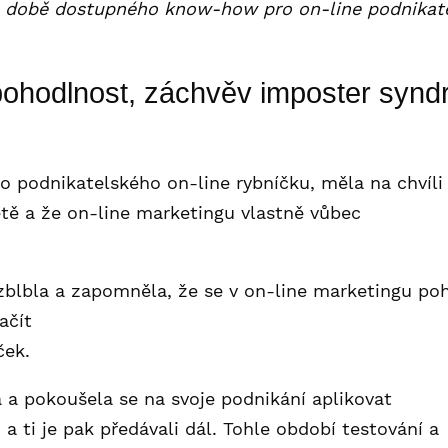
é době dostupného know-how pro on-line podnikatel
ohodlnost, záchvěv imposter syndr
o podnikatelského on-line rybníčku, měla na chvíli
větě a že on-line marketingu vlastně vůbec
u zblbla a zapomněla, že se v on-line marketingu poh
ačít
ček.
 a pokoušela se na svoje podnikání aplikovat
a ti je pak předávali dál. Tohle období testování a