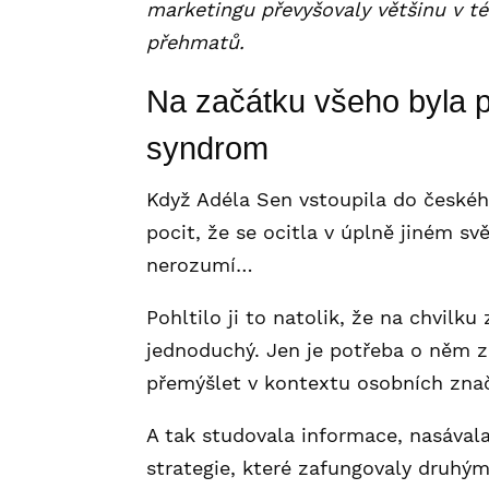
marketingu převyšovaly většinu v t
přehmatů.
Na začátku všeho byla p
syndrom
Když Adéla Sen vstoupila do českéh
pocit, že se ocitla v úplně jiném s
nerozumí…
Pohltilo ji to natolik, že na chvilk
jednoduchý. Jen je potřeba o něm z
přemýšlet v kontextu osobních zna
A tak studovala informace, nasávala
strategie, které zafungovaly druhým 