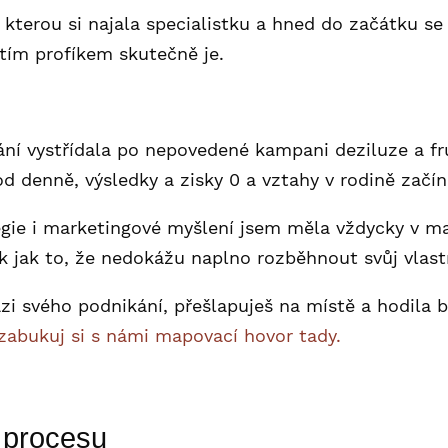
kterou si najala specialistku a hned do začátku se s
 tím profíkem skutečně je.
ání vystřídala po nepovedené kampani deziluze a fr
d denně, výsledky a zisky 0 a vztahy v rodině začína
egie i marketingové myšlení jsem měla vždycky v ma
k jak to, že nedokážu naplno rozběhnout svůj vlast
 svého podnikání, přešlapuješ na místě a hodila by
zabukuj si s námi mapovací hovor tady
.
 procesu