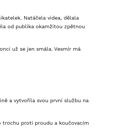
katelek. Natáčela videa, dělala
měla od publika okamžitou zpětnou
konci už se jen smála. Vesmír má
ně a vytvořila svou první službu na
lo trochu proti proudu a koučovacím