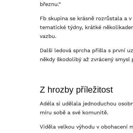
březnu.“
Fb skupina se krásně rozrůstala a v
tematické týdny, krátké několikade
vazbu.
Další ledová sprcha přišla s první 
někdy škodolibý až zvrácený smysl 
Z hrozby příležitost
Adéla si udělala jednoduchou osobn
míru sobě a své komunitě.
Viděla velkou výhodu v obohacení m