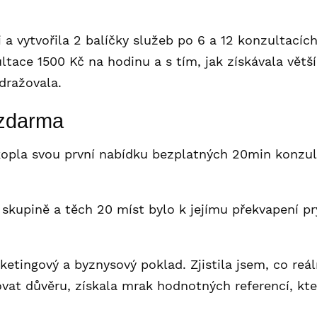
 a vytvořila 2 balíčky služeb po 6 a 12 konzultacíc
ace 1500 Kč na hodinu a s tím, jak získávala větší j
dražovala.
 zdarma
opla svou první nabídku bezplatných 20min konzult
skupině a těch 20 míst bylo k jejímu překvapení p
etingový a byznysový poklad. Zjistila jsem, co reál
vat důvěru, získala mrak hodnotných referencí, kte