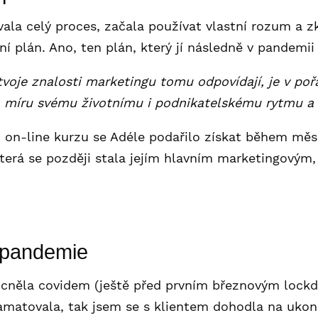
vala celý proces, začala používat vlastní rozum a z
ní plán. Ano, ten plán, který jí následně v pandemii 
tvoje znalosti marketingu tomu odpovídají, je v poř
na míru svému životnímu i podnikatelskému rytmu a
 on-line kurzu se Adéle podařilo získat během mě
terá se později stala jejím hlavním marketingovým
a pandemie
ocněla covidem (ještě před prvním březnovým lock
pamatovala, tak jsem se s klientem dohodla na uko