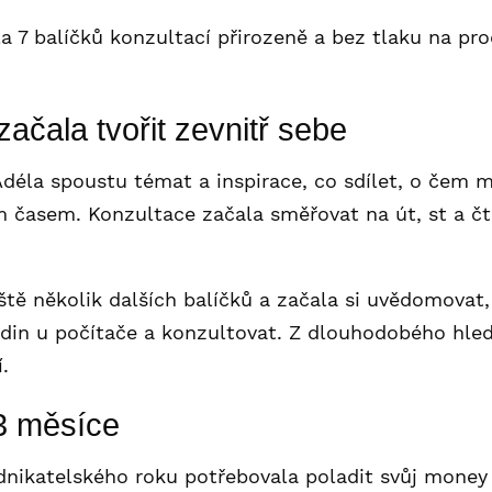
a 7 balíčků konzultací přirozeně a bez tlaku na prod
začala tvořit zevnitř sebe
éla spoustu témat a inspirace, co sdílet, o čem ml
m časem. Konzultace začala směřovat na út, st a čt
tě několik dalších balíčků a začala si uvědomovat,
odin u počítače a konzultovat. Z dlouhodobého hled
.
 3 měsíce
nikatelského roku potřebovala poladit svůj money m