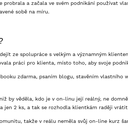
e probrala a začala ve svém podnikání používat vla
ravené sobě na míru.
?
odejít ze spolupráce s velkým a významným kliente
la práci pro klienta, místo toho, aby svoje podnik
e-booku zdarma, psaním blogu, stavěním vlastního
iž by věděla, kdo je v on-linu její reálný, ne domněl
jen 2 ks, a tak se rozhodla klientkám raději vrátit
munitu, takže v reálu neměla svůj on-line kurz ša