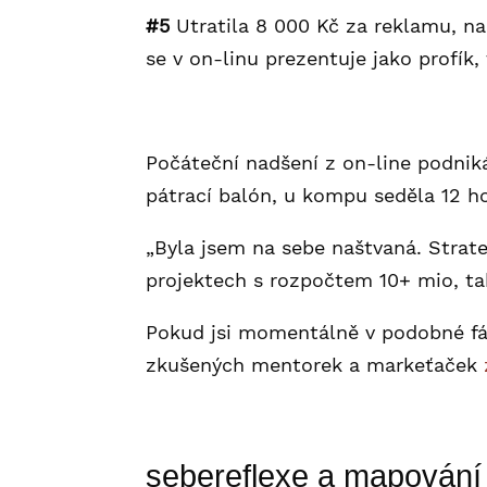
#5
Utratila 8 000 Kč za reklamu, na 
se v on-linu prezentuje jako profík,
Počáteční nadšení z on-line podnik
pátrací balón, u kompu seděla 12 ho
„Byla jsem na sebe naštvaná. Strat
projektech s rozpočtem 10+ mio, ta
Pokud jsi momentálně v podobné fázi
zkušených mentorek a markeťaček
sebereflexe a mapování