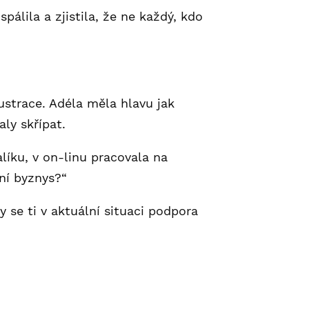
pálila a zjistila, že ne každý, kdo
ustrace. Adéla měla hlavu jak
ly skřípat.
líku, v on-linu pracovala na
ní byznys?“
 se ti v aktuální situaci podpora