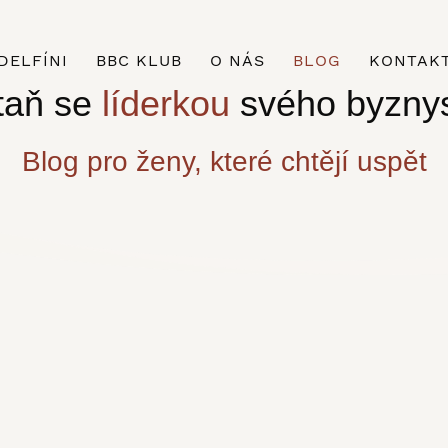
DELFÍNI
BBC KLUB
O NÁS
BLOG
KONTAK
taň se
líderkou
svého byzny
Blog pro ženy, které chtějí uspět