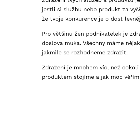
jestli si službu nebo produkt za vyš
že tvoje konkurence je o dost levněj
Pro většinu žen podnikatelek je zdr
doslova muka. Všechny máme něja
jakmile se rozhodneme zdražit.
Zdražení je mnohem víc, než cokoli j
produktem stojíme a jak moc věříme
Cenotvorba je alchymický proce
určovat neměla?
Podle konkurence – i tvoje 
Podle klientů – vždy se najd