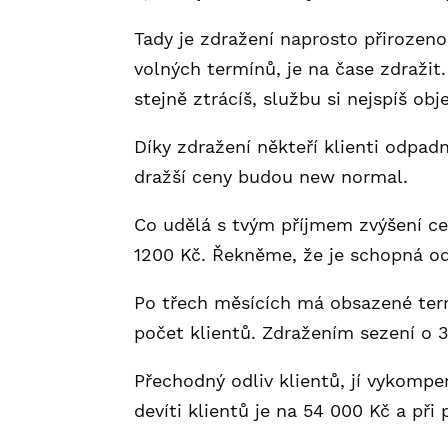
Tady je zdražení naprosto přirozen
volných termínů, je na čase zdražit
stejně ztrácíš, službu si nejspíš ob
Díky zdražení někteří klienti odpadn
dražší ceny budou new normal.
Co udělá s tvým příjmem zvýšení cen
1200 Kč. Řekněme, že je schopná odb
Po třech měsících má obsazené term
počet klientů. Zdražením sezení o 3
Přechodný odliv klientů, jí vykompe
devíti klientů je na 54 000 Kč a při