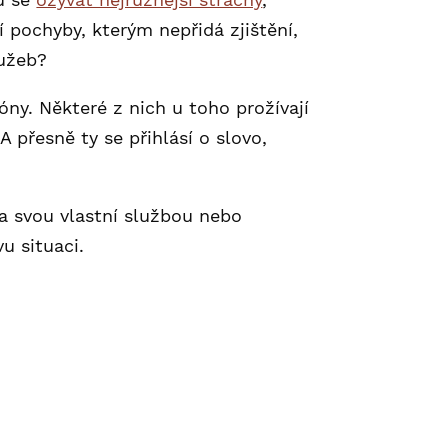
í pochyby, kterým nepřidá zjištění,
lužeb?
ny. Některé z nich u toho prožívají
 A přesně ty se přihlásí o slovo,
 za svou vlastní službou nebo
u situaci.
o bys své ceny rozhodně
ity.
hledu na to, kolik reálně stojí.