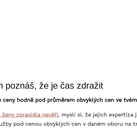
diny, přátel a známých – nechceš, aby se jejich str
své rady myslí.
odnoty – tvoje sebevědomí a to, jak sama sebe vní
odukty, za který ti klienti platí.
– pokud tě tohle drží zpátky od zdražení, je nejvyš
a zdravém partnerství.
 poznáš, že je čas zdražit
tvé ceny hodně pod průměrem obvyklých cen ve tvém
i ženy zpravidla nevěří
, myslí si, že jejich expertíz
užby pod cenou obvyklých cen v daném oboru na trhu