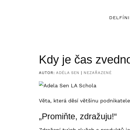
DELFÍNI
Kdy je čas zvedn
AUTOR:
ADÉLA SEN
|
NEZAŘAZENÉ
Věta, která děsí většinu podnikatele
„Promiňte, zdražuju!“
Zdražení tvých služeb a produktů j