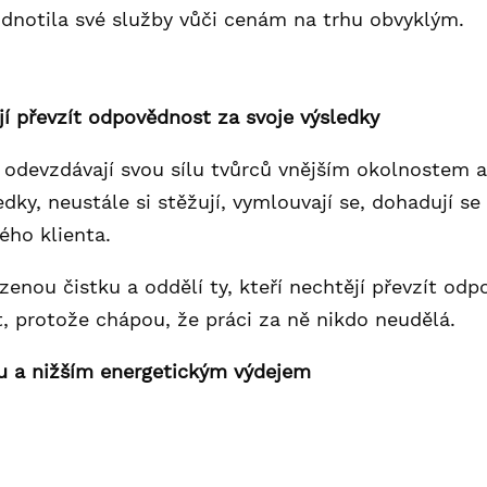
dnotila své služby vůči cenám na trhu obvyklým.
tají převzít odpovědnost za svoje výsledky
n.: odevzdávají svou sílu tvůrců vnějším okolnoste
dky, neustále si stěžují, vymlouvají se, dohadují se 
ého klienta.
zenou čistku a oddělí ty, kteří nechtějí převzít od
at, protože chápou, že práci za ně nikdo neudělá.
u a nižším energetickým výdejem