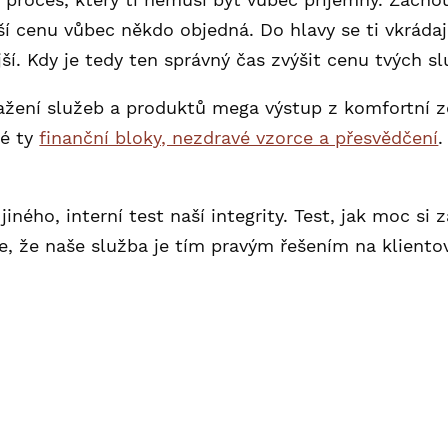
ší cenu vůbec někdo objedná. Do hlavy se ti vkrádaj
ší. Kdy je tedy ten správný čas zvýšit cenu tvých s
ažení služeb a produktů mega výstup z komfortní zó
ké ty
finanční bloky, nezdravé vzorce a přesvědčení
.
iného, interní test naší integrity. Test, jak moc si
, že naše služba je tím pravým řešením na klientov
s, do které vstupuje mnoho proměnných. Podle čeh
konkurence se potýká s vlastními money bloky a lim
ou takoví, pro které budou tvoje služby drahé, bez o