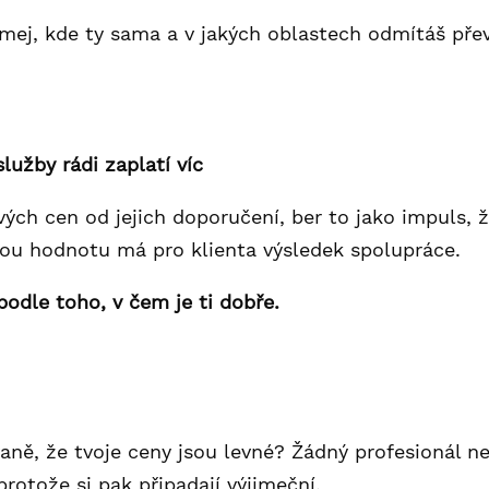
umej, kde ty sama a v jakých oblastech odmítáš pře
 služby rádi zaplatí víc
vých cen od jejich doporučení, ber to jako impuls, ž
kou hodnotu má pro klienta výsledek spolupráce.
podle toho, v čem je ti dobře.
ně, že tvoje ceny jsou levné? Žádný profesionál nec
protože si pak připadají výjimeční.