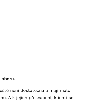
achy promítali do tvých cen,
máš nemá nic společného s
ší čas, abys začala pracovat
 oboru.
a ještě není dostatečná a mají málo
. A k jejich překvapení, klienti se