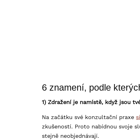
Podle dobře míněných rad ro
bez ohledu na to, jak dobře 
Podle úrovně vlastní sebeh
výsledky dané služby, nebo pr
Podle výše výdělku partnera 
kromě zdravé cenotvorby i n
6 znamení, podle kterých
1) Zdražení je namístě, když jsou 
Na začátku své konzultační praxe
s
zkušeností. Proto nabídnou svoje sl
stejně neobjednávají.