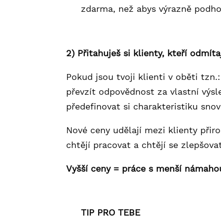
zdarma, než abys výrazně podho
2) Přitahuješ si klienty, kteří odmí
Pokud jsou tvoji klienti v oběti tz
převzít odpovědnost za vlastní výsle
předefinovat si charakteristiku snov
Nové ceny udělají mezi klienty přiro
chtějí pracovat a chtějí se zlepšov
Vyšší ceny = práce s menší námaho
TIP PRO TEBE