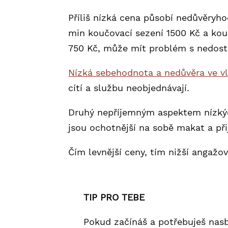
Příliš nízká cena působí nedůvěryho
min koučovací sezení 1500 Kč a kouč
750 Kč, může mít problém s nedost
Nízká sebehodnota a nedůvěra ve vl
cítí a službu neobjednávají.
Druhý nepříjemným aspektem nízkých c
jsou ochotnější na sobě makat a při
Čím levnější ceny, tím nižší angažo
TIP PRO TEBE
Pokud začínáš a potřebuješ nasbí