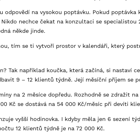
ou odpovědí na vysokou poptávku. Pokud poptávka k
. Nikdo nechce čekat na konzultaci se specialistou 
jedná někde jinde.
ou, tím se ti vytvoří prostor v kalendáři, který post
? Tak například koučka, která začíná, si nastaví c
avit 9 – 12 klientů týdně. Její měsíční příjem se 
íny na 2 měsíce dopředu. Rozhodně se zdražit na 
00 Kč se dostává na 54 000 Kč/měsíc při devíti kli
nzuje vyšší hodinovka. I kdyby měla jen 6 sezení týd
 počtu 12 klientů týdně je na 72 000 Kč.