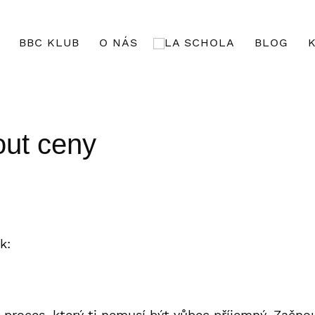
BBC KLUB
O NÁS
BLOG
out ceny
k:
e proces, který ti nemusí být vůbec příjemný. Začn