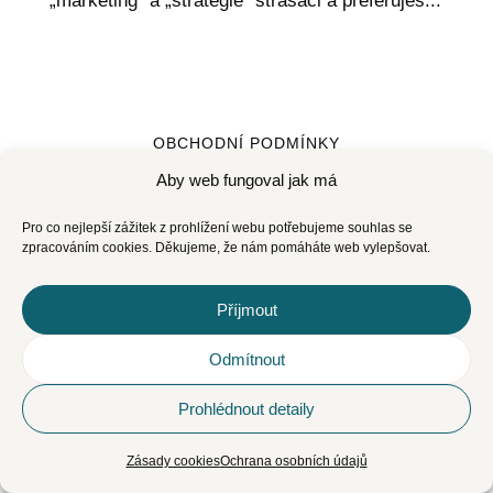
„marketing“ a „strategie“ strašáci a preferuješ...
OBCHODNÍ PODMÍNKY
Aby web fungoval jak má
Pro co nejlepší zážitek z prohlížení webu potřebujeme souhlas se
Sledovat
zpracováním cookies. Děkujeme, že nám pomáháte web vylepšovat.
Sledovat
Příjmout
Odmítnout
OCHRANA OSOBNÍCH ÚDAJŮ
Prohlédnout detaily
Zásady cookies
Ochrana osobních údajů