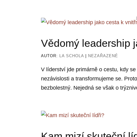
Vědomý leadership ja
AUTOR:
LA SCHOLA
|
NEZAŘAZENÉ
V líderství jde primárně o cestu, kdy s
nezávislosti a transformujeme se. Proto j
bezbolestný. Nejedná se však o trýznivo
Kam mizí skuteční lí