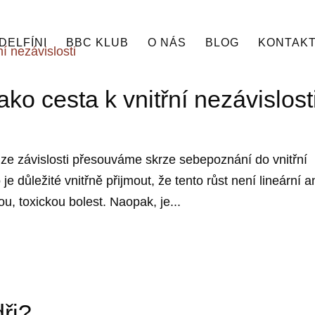
DELFÍNI
BBC KLUB
O NÁS
BLOG
KONTAK
ko cesta k vnitřní nezávislost
e ze závislosti přesouváme skrze sebepoznání do vnitřní
e důležité vnitřně přijmout, že tento růst není lineární a
u, toxickou bolest. Naopak, je...
dři?