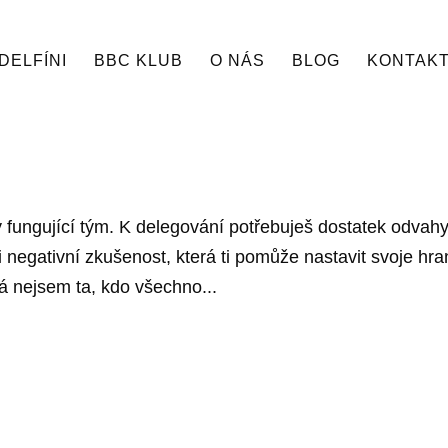
DELFÍNI
BBC KLUB
O NÁS
BLOG
KONTAK
ky fungující tým. K delegování potřebuješ dostatek odvahy
negativní zkušenost, která ti pomůže nastavit svoje hra
já nejsem ta, kdo všechno...